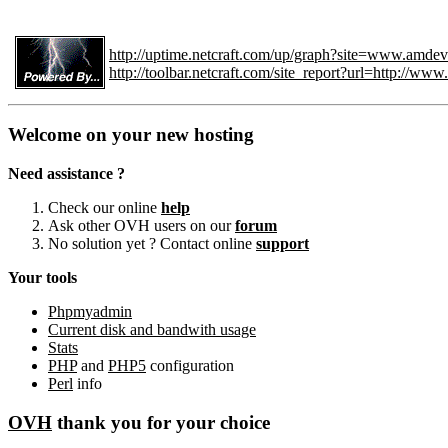
http://uptime.netcraft.com/up/graph?site=www.amdeve
http://toolbar.netcraft.com/site_report?url=http://www
Welcome on your new hosting
Need assistance ?
Check our online
help
Ask other OVH users on our
forum
No solution yet ? Contact online
support
Your tools
Phpmyadmin
Current disk and bandwith usage
Stats
PHP
and
PHP5
configuration
Perl
info
OVH
thank you for your choice